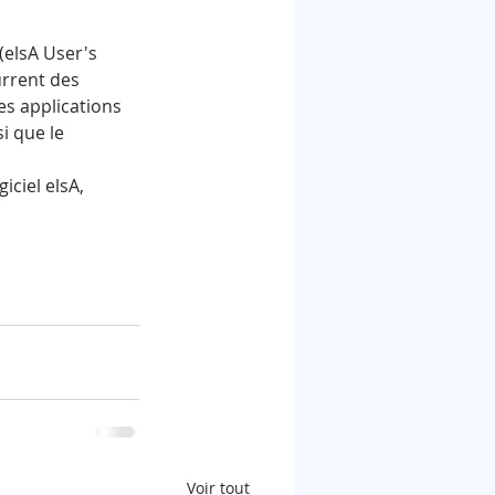
(elsA User's 
urrent des 
es applications 
i que le 
ciel elsA, 
Voir tout