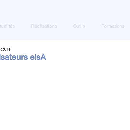
tualités
Réalisations
Outils
Formations
ecture
isateurs elsA