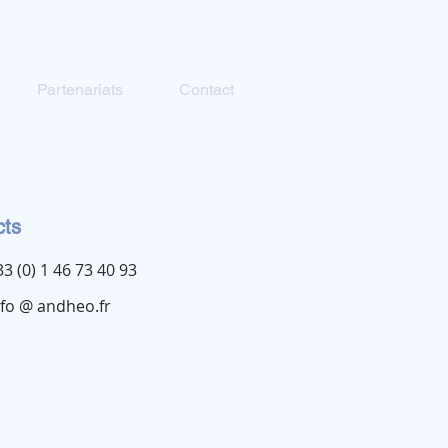
Partenariats
Contact
cts
33 (0) 1 46 73 40 93
nfo @ andheo.fr