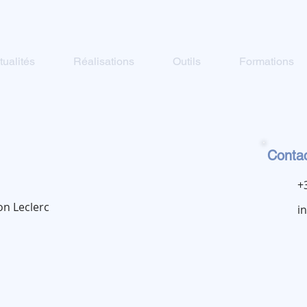
tualités
Réalisations
Outils
Formations
Conta
+
on Leclerc
i