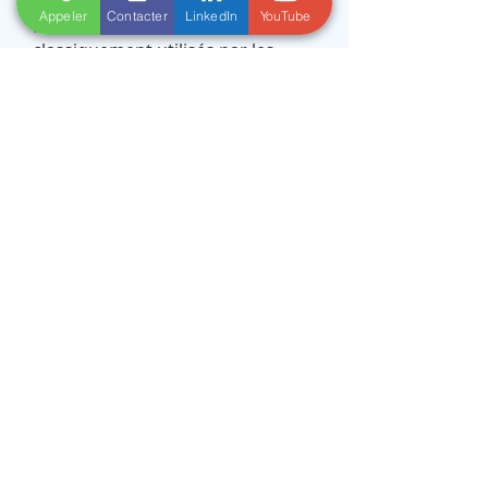
par Andheo donne en plus accès
Appeler
Contacter
LinkedIn
YouTube
aux critères de
confort
classiquement utilisés par les
Bureaux d'Etude Techniques.
Exemples de réalisations
par
simulation aéraulique
Tout savoir sur la
simulation
numérique
29 Avenue de la Division Leclerc
92320 Châtillon
Afficher le N°