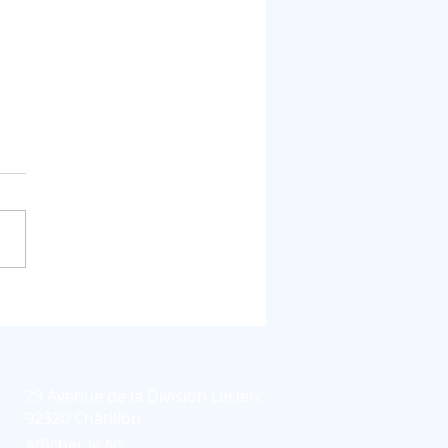
cations scientifiques
les revues Air et J
ol Sci.
29 Avenue de la Division Leclerc
92320 Châtillon
Afficher le N°