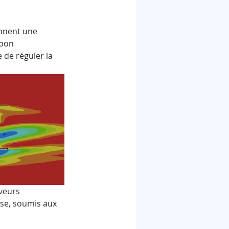
nnent une 
 bon 
de réguler la 
rveurs 
sse, soumis aux 