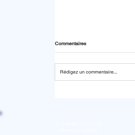
Commentaires
Rédigez un commentaire...
Simulation des robots en
mouvement : nouvel article
dans la revue SallesPropres
© Andheo 2007-2025
Mentions Légales