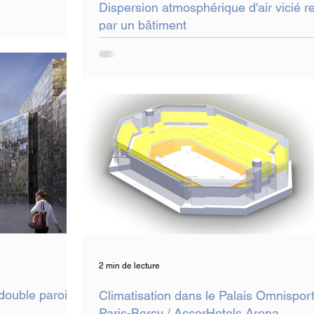
Dispersion atmosphérique d'air vicié re
par un bâtiment
2 min de lecture
double paroi
Climatisation dans le Palais Omnispor
Paris-Bercy / AccorHotels Arena