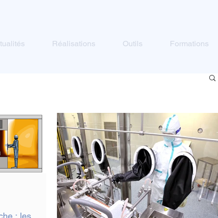
tualités
Réalisations
Outils
Formations
he : les