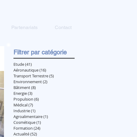
Partenariats
Contact
Filtrer par catégorie
Etude
(41)
41 posts
Aéronautique
(16)
16 posts
Transport Terrestre
(5)
5 posts
Environnement
(2)
2 posts
Bâtiment
(8)
8 posts
Energie
(3)
3 posts
Propulsion
(6)
6 posts
Médical
(7)
7 posts
Industrie
(1)
1 post
Agroalimentaire
(1)
1 post
Cosmétique
(1)
1 post
Formation
(24)
24 posts
Actualité
(52)
52 posts