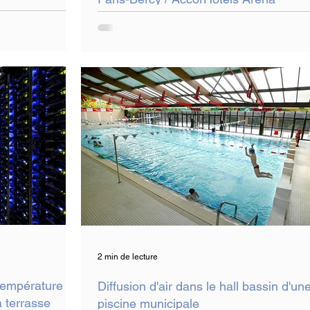
2 min de lecture
 température
Diffusion d'air dans le hall bassin d'un
a terrasse
piscine municipale