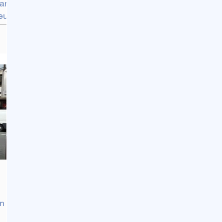
dans
eur
on