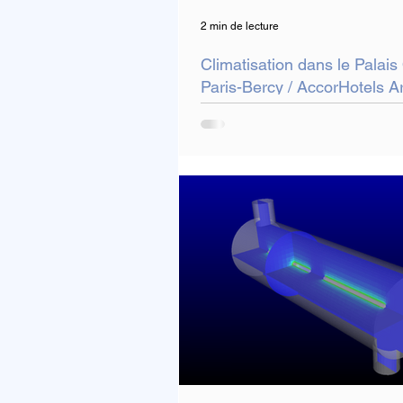
2 min de lecture
Climatisation dans le Palai
Paris-Bercy / AccorHotels A