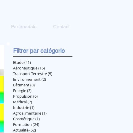
Partenariats
Contact
Filtrer par catégorie
Etude
(41)
41 posts
Aéronautique
(16)
16 posts
Transport Terrestre
(5)
5 posts
Environnement
(2)
2 posts
Bâtiment
(8)
8 posts
Energie
(3)
3 posts
Propulsion
(6)
6 posts
Médical
(7)
7 posts
Industrie
(1)
1 post
Agroalimentaire
(1)
1 post
Cosmétique
(1)
1 post
Formation
(24)
24 posts
Actualité
(52)
52 posts