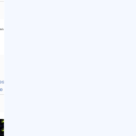
es
te