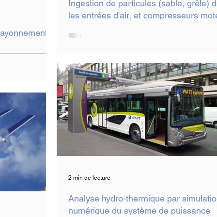
Ingestion de particules (sable, grêle) 
les entrées d'air, et compresseurs mot
 rayonnement
2 min de lecture
Analyse hydro-thermique par simulati
numérique du système de puissance