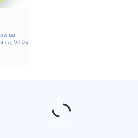
low au
ing, Vélizy