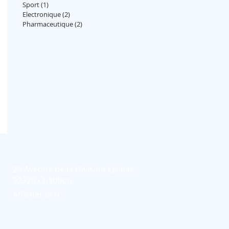
Sport
(1)
1 post
Electronique
(2)
2 posts
Pharmaceutique
(2)
2 posts
29 Avenue de la Division Leclerc
92320 Châtillon
Afficher le N°