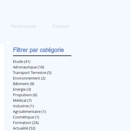
Partenariats
Contact
Filtrer par catégorie
Etude
(41)
41 posts
Aéronautique
(16)
16 posts
Transport Terrestre
(5)
5 posts
Environnement
(2)
2 posts
Bâtiment
(8)
8 posts
Energie
(3)
3 posts
Propulsion
(6)
6 posts
Médical
(7)
7 posts
Industrie
(1)
1 post
Agroalimentaire
(1)
1 post
Cosmétique
(1)
1 post
Formation
(24)
24 posts
Actualité
(52)
52 posts