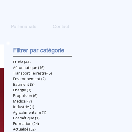
Partenariats
Contact
Filtrer par catégorie
Etude
(41)
41 posts
Aéronautique
(16)
16 posts
Transport Terrestre
(5)
5 posts
Environnement
(2)
2 posts
Bâtiment
(8)
8 posts
Energie
(3)
3 posts
Propulsion
(6)
6 posts
Médical
(7)
7 posts
Industrie
(1)
1 post
Agroalimentaire
(1)
1 post
Cosmétique
(1)
1 post
Formation
(24)
24 posts
Actualité
(52)
52 posts