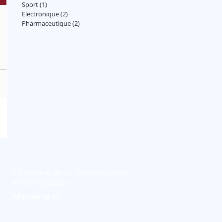
Sport
(1)
1 post
Electronique
(2)
2 posts
Pharmaceutique
(2)
2 posts
29 Avenue de la Division Leclerc
92320 Châtillon
Afficher le N°