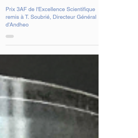
1 min de lecture
Prix 3AF de l'Excellence Scientifique
remis à T. Soubrié, Directeur Général
d'Andheo