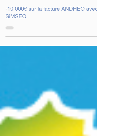
2 min de lecture
-10 000€ sur la facture ANDHEO avec
SiMSEO