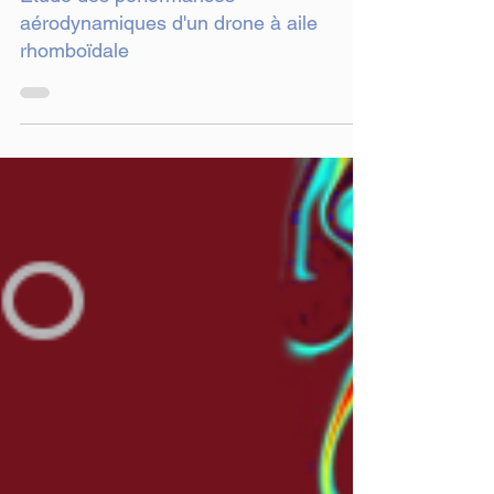
5 min de lecture
Étude des performances
aérodynamiques d'un drone à aile
rhomboïdale