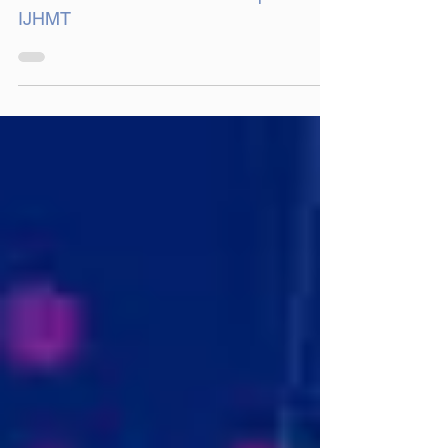
2 min de lecture
Andheo co-auteur d'un article publié au
IJHMT