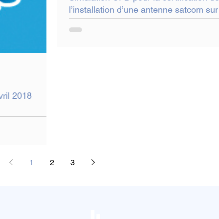
l’installation d’une antenne satcom sur
Airbus A330
vril 2018
1
2
3