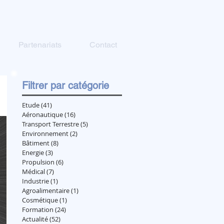
Partenariats
Contact
Filtrer par catégorie
Etude
(41)
41 posts
Aéronautique
(16)
16 posts
Transport Terrestre
(5)
5 posts
Environnement
(2)
2 posts
Bâtiment
(8)
8 posts
Energie
(3)
3 posts
Propulsion
(6)
6 posts
Médical
(7)
7 posts
Industrie
(1)
1 post
Agroalimentaire
(1)
1 post
Cosmétique
(1)
1 post
Formation
(24)
24 posts
Actualité
(52)
52 posts