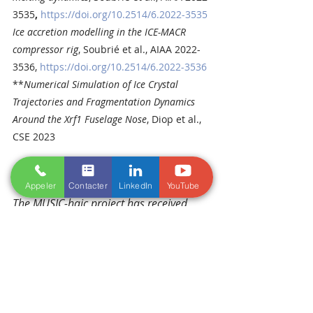
3535
, 
https://doi.org/10.2514/6.2022-3535
Ice accretion modelling in the ICE-MACR 
compressor rig
, Soubrié et al., AIAA 2022-
3536, 
https://doi.org/10.2514/6.2022-3536
**
Numerical Simulation of Ice Crystal 
Trajectories and Fragmentation Dynamics 
Around the Xrf1 Fuselage Nose
, Diop et al., 
CSE 2023
Appeler
Contacter
LinkedIn
YouTube
The MUSIC-haic project has received 
funding from the European Union's 
Horizon 2020
 research and innovation 
programme under agreement No 
767560.