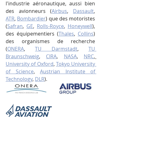
l'industrie aéronautique, aussi bien 
des avionneurs (
Airbus
, 
Dassault
, 
ATR
, 
Bombardier
) que des motoristes 
(
Safran
, 
GE
, 
Rolls-Royce
, 
Honeywell
), 
des équipementiers (
Thales
, 
Collins
) 
des organismes de recherche 
(
ONERA
, 
TU Darmstadt
, 
TU 
Braunschweig
, 
CIRA
, 
NASA
, 
NRC
, 
University of Oxford
, 
Tokyo University 
of Science
, 
Austrian Institute of 
Technology
, 
DLR
).