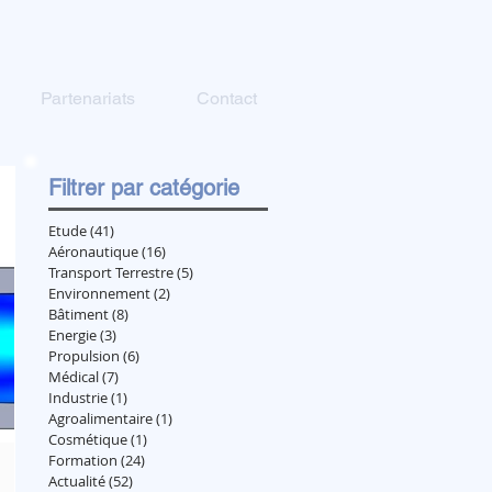
Partenariats
Contact
Filtrer par catégorie
Etude
(41)
41 posts
Aéronautique
(16)
16 posts
Transport Terrestre
(5)
5 posts
Environnement
(2)
2 posts
Bâtiment
(8)
8 posts
Energie
(3)
3 posts
Propulsion
(6)
6 posts
Médical
(7)
7 posts
Industrie
(1)
1 post
Agroalimentaire
(1)
1 post
Cosmétique
(1)
1 post
Formation
(24)
24 posts
Actualité
(52)
52 posts