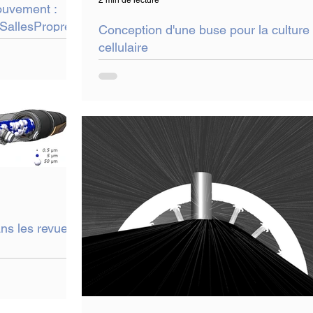
2 min de lecture
ouvement :
 SallesPropres
Conception d'une buse pour la culture
cellulaire
ans les revues